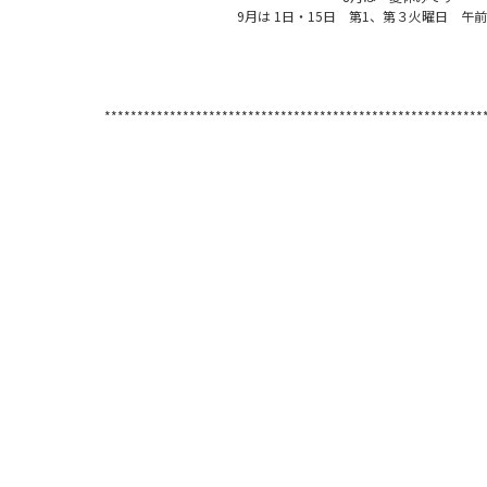
9
月は 1日・15日 第1、第３火曜日 午前10:
**********************************************************