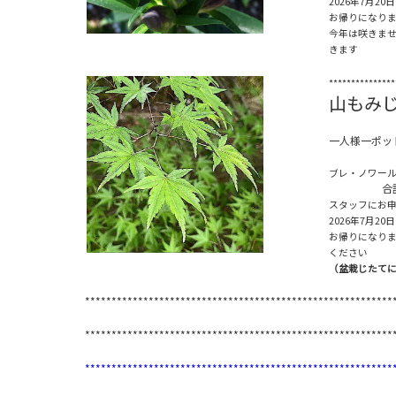
2026年7月
お帰りになり
今年は咲きま
きます
***************
山もみ
一人様一ポッ
ブレ・ノワー
合計１
スタッフにお
2026年7月
お帰りになり
ください
（盆栽じたて
**********************************************************
**********************************************************
**********************************************************