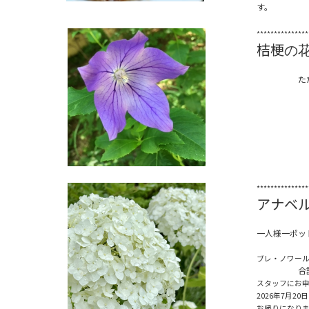
す。
***************
桔梗
の
ただいま
***************
アナベ
一人様一ポッ
ブレ・ノワー
合計２
スタッフにお
2026年7月
お帰りになり