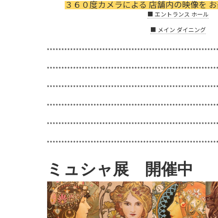
３６０度カメラによる 店舗内の映像を 
■ エントランス ホール
■ メイン ダイニング
**********************************************************
**********************************************************
**********************************************************
**********************************************************
**********************************************************
**********************************************************
ミュシャ展 開催中