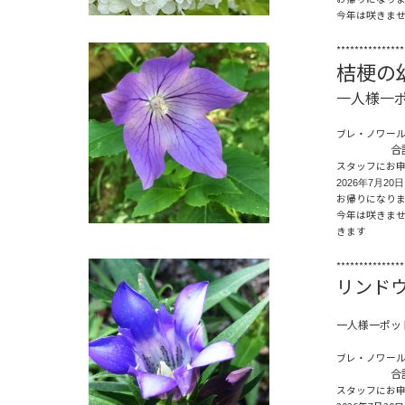
今年は咲きま
***************
桔梗の
一人様一
ブレ・ノワー
合計４
スタッフにお
2026年7月
お帰りになり
今年は咲きま
きます
***************
リンド
一人様一ポッ
ブレ・ノワー
合計１
スタッフにお