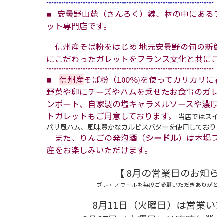
*********************************************************************
安曇野山麓（さんろく）線、林の中にある
■
ット専門店です
。
信州産そば粉をはじめ 地元安曇野の旬の新
にこだわったガレットをフランス文化と共に
*********************************************************************
信州産
そば粉（100%)を使ってカリカリ
■
野菜や卵にチーズやハム
を乗せた
お食事のガ
ンポート、自家製の塩キャラメルソースや濃
トガレット
もご用意しております。
当店ではス
パリ風ハム、風味豊かなカルピスバターを使用しており
また、りんごの発泡酒（
シードル
）は本場
産をお楽しみいた
だけます。
【 8月の営業日のお知ら
ブレ・ノワールを毎度ご愛顧いただきありが
8月11日（火曜日）は営業