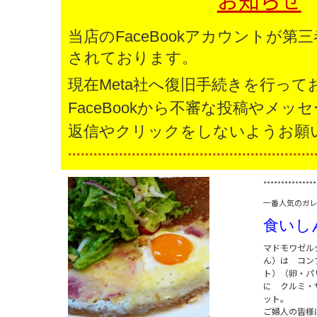
お知らせ
当店のFaceBookアカウントが第
されております。
現在Meta社へ復旧手続きを行っ
FaceBookから不審な投稿やメッ
返信やクリックをしないようお願
**********************************************************
***************
一番人気のガ
食いし
マドモワゼル
ん）は コン
ト）（卵・パ
に クルミ・
ット。
ご婦人の皆様