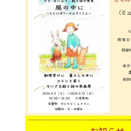
（ミ
開 催 日
開催時
場 
長野
０２６
**********************************************************